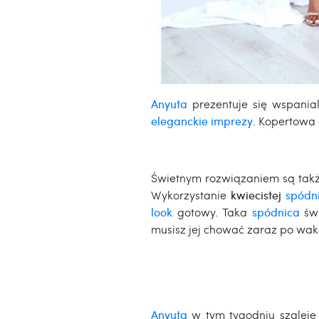
Anyuta
prezentuje się wspani
eleganckie imprezy
. Kopertowa 
Świetnym rozwiązaniem są tak
Wykorzystanie
kwiecistej
spódn
look
gotowy. Taka
spódnica
świ
musisz jej chować zaraz po waka
Anyuta
w tym tygodniu szaleje