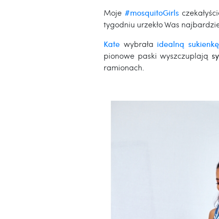
Moje
#mosquitoGirls
czekałyśc
tygodniu urzekło Was najbardziej
Kate
wybrała
idealną sukienk
pionowe paski wyszczuplają
s
ramionach.