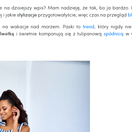
ie na dzisiejszy wpis? Mam nadzieję, że tak, bo ja bardz
 i jakie
stylizacje
przygotowałyście, więc czas na przegląd
b
ę
na wakacje nad morzem. Paski to
trend
, który nigdy n
ylwetkę
i świetnie komponują się z
tulipanową
spódnicą
w w