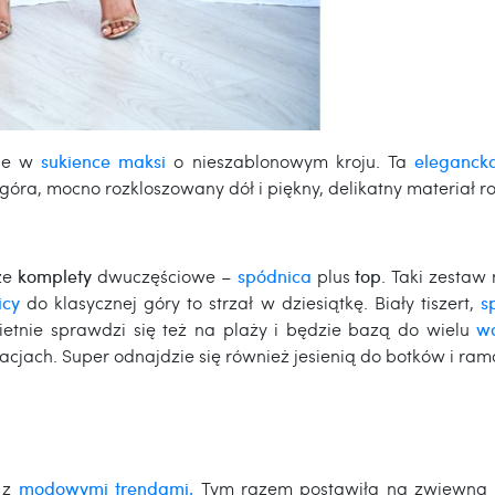
ale w
sukience maksi
o nieszablonowym kroju. Ta
eleganck
góra, mocno rozkloszowany dół i piękny, delikatny materiał r
że
komplety
dwuczęściowe –
spódnica
plus
top
. Taki zestaw
icy
do klasycznej góry to strzał w dziesiątkę. Biały tiszert,
s
etnie sprawdzi się też na plaży i będzie bazą do wielu
wa
cjach. Super odnajdzie się również jesienią do botków i ram
 z
modowymi trendami.
Tym razem postawiła na zwiewną 