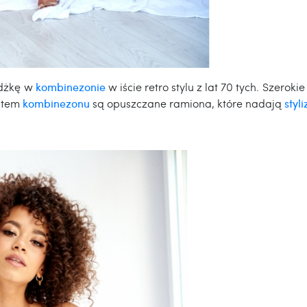
dżkę w
kombinezonie
w iście retro stylu z lat 70 tych. Szerok
tutem
kombinezonu
są opuszczane ramiona, które nadają
styli