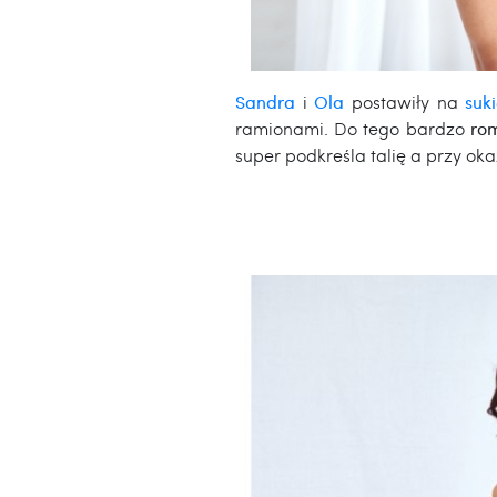
Sandra
i
Ola
postawiły na
suk
ramionami. Do tego bardzo
ro
super podkreśla talię a przy ok