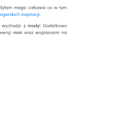
o. Byłam mega ciekawa co w tym
logerskich inspiracji.
ie wychodzi z
mody
! Dodatkowo
ersji
mini
oraz wiązaniami na