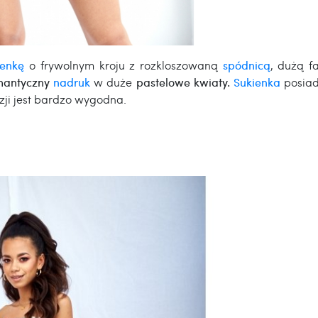
ienkę
o frywolnym kroju z rozkloszowaną
spódnicą
, dużą f
mantyczny
nadruk
w duże
pastelowe kwiaty.
Sukienka
posia
azji jest bardzo wygodna.