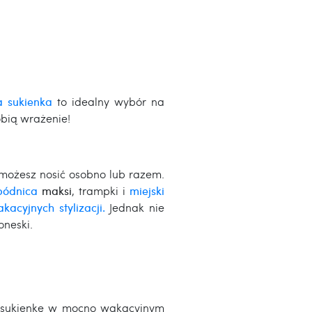
a sukienka
to idealny wybór na
obią wrażenie!
 możesz nosić osobno lub razem.
pódnica
maksi
, trampki i
miejski
kacyjnych stylizacji.
Jednak nie
oneski.
sukienkę w mocno wakacyjnym