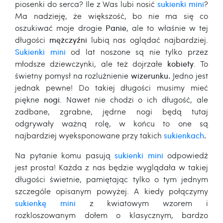
piosenki do serca? Ile z Was lubi nosić
sukienki mini
?
Ma nadzieję, że większość, bo nie ma się co
oszukiwać moje drogie
Panie
, ale to właśnie w tej
długości
mężczyźni
lubią nas oglądać najbardziej.
Sukienki mini
od lat noszone są nie tylko przez
młodsze dziewczynki, ale też dojrzałe
kobiety
. To
świetny pomysł na rozluźnienie
wizerunku.
Jedno jest
jednak pewne! Do takiej długości musimy mieć
piękne
nogi
. Nawet nie chodzi o ich długość, ale
zadbane, zgrabne, jędrne nogi będą tutaj
odgrywały ważną rolę, w końcu to one są
najbardziej wyeksponowane przy takich
sukienkach
.
Na pytanie komu pasują
sukienki mini
odpowiedź
jest prosta! Każda z nas będzie wyglądała w takiej
długości świetnie, pamiętając tylko o tym jednym
szczególe opisanym powyżej. A kiedy połączymy
sukienkę
mini
z kwiatowym wzorem i
rozkloszowanym dołem o klasycznym, bardzo