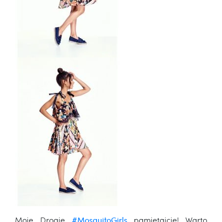
Moje Drogie
#MosquitoGirls
pamiętajcie! Warto