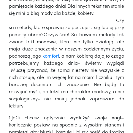
pamiętacie każdego dnia! Dla innych tekst ten stanie
się mini
biblią mody
dla każdej kobiety.
Czy
są metody, które sprawią że poczujesz się lepiej przy
pomocy ubrań?Oczywiście! Są bowiem metody tak
zwane
triki modowe
, które nie tylko działają, ale
maja duże znaczenie w naszym codziennym życiu,
podnoszą jego
komfort
, a nam kobietą dają to czego
potrzebujemy każdego dnia- świetny wygląd!
Muszę przyznać, że sama niestety nie wszystkie z
nich stosuje, ale im więcej lat na moim liczniku- tym
bardziej doceniam ich znaczenie. Nie będę tu
rozwijać myśli, bo tekst ma charakter modowy, a nie
socjologiczny- nie mniej jednak zapraszam do
lektury!
1.Jeśli chcesz optycznie
wydłużyć swoje nogi
–
koniecznie postaw na spodnie z wysokim stanem i
pamiętaj aby bluzki, koszule i bluzy nosić do środka