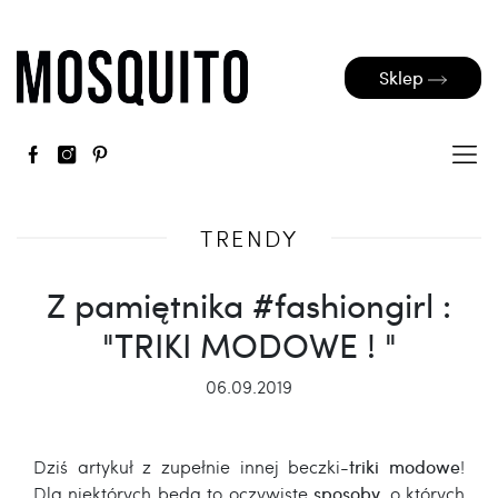
Sklep
TRENDY
Z pamiętnika #fashiongirl :
"TRIKI MODOWE ! "
06.09.2019
Dziś artykuł z zupełnie innej beczki-
triki modowe
!
Dla niektórych będą to oczywiste
sposoby,
o których