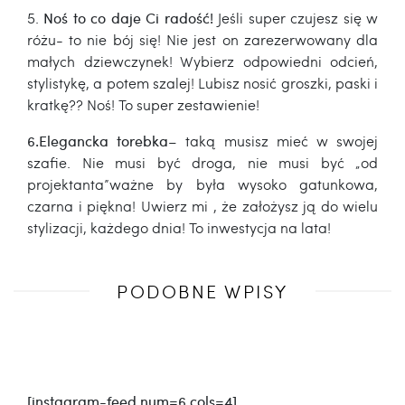
5.
Noś to co daje Ci radość!
Jeśli super czujesz się w
różu- to nie bój się! Nie jest on zarezerwowany dla
małych dziewczynek! Wybierz odpowiedni odcień,
stylistykę, a potem szalej! Lubisz nosić groszki, paski i
kratkę?? Noś! To super zestawienie!
6.Elegancka torebka
– taką musisz mieć w swojej
szafie. Nie musi być droga, nie musi być „od
projektanta”ważne by była wysoko gatunkowa,
czarna i piękna! Uwierz mi , że założysz ją do wielu
stylizacji, każdego dnia! To inwestycja na lata!
Poprzedni
PODOBNE WPISY
wpis
[instagram-feed num=6 cols=4]