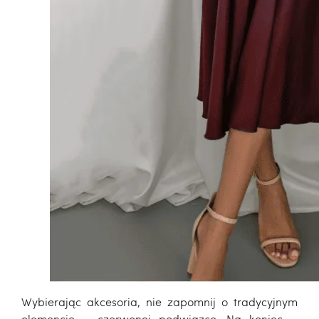
Wybierając akcesoria, nie zapomnij o tradycyjnym
elemencie – czerwonej podwiązce. Na koniec –