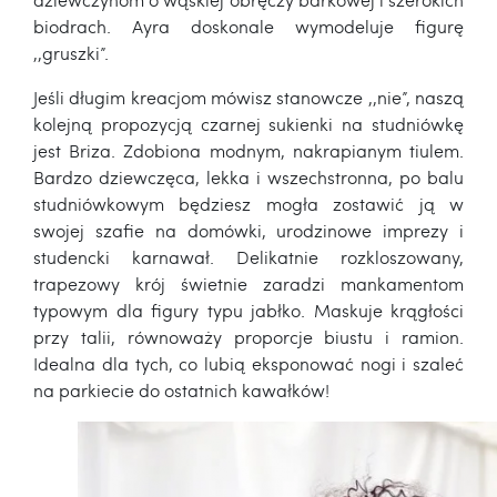
biodrach. Ayra doskonale wymodeluje figurę
,,gruszki”.
Jeśli długim kreacjom mówisz stanowcze ,,nie”, naszą
kolejną propozycją czarnej sukienki na studniówkę
jest Briza. Zdobiona modnym, nakrapianym tiulem.
Bardzo dziewczęca, lekka i wszechstronna, po balu
studniówkowym będziesz mogła zostawić ją w
swojej szafie na domówki, urodzinowe imprezy i
studencki karnawał. Delikatnie rozkloszowany,
trapezowy krój świetnie zaradzi mankamentom
typowym dla figury typu jabłko. Maskuje krągłości
przy talii, równoważy proporcje biustu i ramion.
Idealna dla tych, co lubią eksponować nogi i szaleć
na parkiecie do ostatnich kawałków!