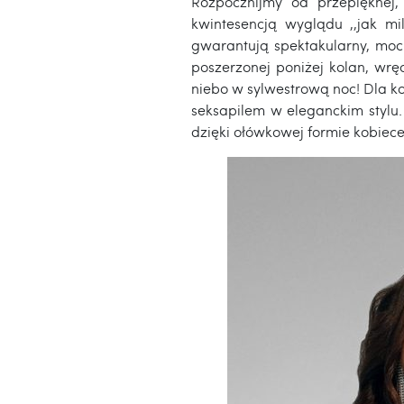
Rozpocznijmy od przepięknej,
kwintesencją wyglądu ,,jak mi
gwarantują spektakularny, mocn
poszerzonej poniżej kolan, wrę
niebo w sylwestrową noc! Dla k
seksapilem w eleganckim stylu.
dzięki ołówkowej formie kobiece 