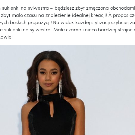
m sukienki na sylwestra – będziesz zbyt zmęczona obchoda
byt mało czasu na znalezienie idealnej kreacji! À propos c
ch boskich propozycji! Na widok każdej stylizacji szybciej za
 sukienki na sylwestra. Małe czarne i nieco bardziej strojne
kawie!