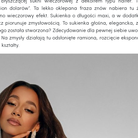
 błyszczącej sukni wieczorowej z dekoltem typu halter. T
lion dolarów”. Ta lekko oklepana fraza znów nabiera tu ży
o wieczorowy efekt. Sukienka o długości maxi, a w dodatk
cz piorunuje zmysłowością. To sukienka głośna, elegancka,
ogo została stworzona? Zdecydowanie dla pewnej siebie uwodz
 Na zmysły działają tu odsłonięte ramiona, rozcięcie ekspon
kształty.