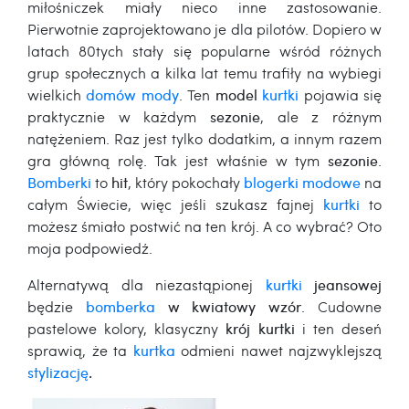
miłośniczek miały nieco inne zastosowanie.
Pierwotnie zaprojektowano je dla pilotów. Dopiero w
latach 80tych stały się popularne wśród różnych
grup społecznych a kilka lat temu trafiły na wybiegi
wielkich
domów mody
. Ten
model
kurtki
pojawia się
praktycznie w każdym
sezonie
, ale z różnym
natężeniem. Raz jest tylko dodatkim, a innym razem
gra główną rolę. Tak jest właśnie w tym
sezonie
.
Bomberki
to
hit
, który pokochały
blogerki modowe
na
całym Świecie, więc jeśli szukasz fajnej
kurtki
to
możesz śmiało postwić na ten krój. A co wybrać? Oto
moja podpowiedź.
Alternatywą dla niezastąpionej
kurtki
jeansowej
będzie
bomberka
w kwiatowy wzór
. Cudowne
pastelowe kolory, klasyczny
krój kurtki
i ten deseń
sprawią, że ta
kurtka
odmieni nawet najzwyklejszą
stylizację
.