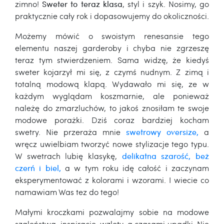
zimno!
Sweter to teraz klasa
, styl i szyk. Nosimy, go
praktycznie cały rok i dopasowujemy do okoliczności.
Możemy mówić o swoistym renesansie tego
elementu naszej garderoby i chyba nie zgrzeszę
teraz tym stwierdzeniem. Sama widzę, że kiedyś
sweter kojarzył mi się, z czymś nudnym. Z zimą i
totalną modową klapą. Wydawało mi się, ze w
każdym wyglądam koszmarnie, ale ponieważ
należę do zmarzluchów, to jakoś znosiłam te swoje
modowe porażki. Dziś coraz bardziej kocham
swetry. Nie przeraża mnie
swetrowy oversize,
a
wręcz uwielbiam tworzyć nowe stylizacje tego typu.
W swetrach lubię klasykę,
delikatna szarość, beż
czerń i biel,
a w tym roku idę całość i zaczynam
eksperymentować z kolorami i wzorami. I wiecie co
namawiam Was tez do tego!
Małymi kroczkami pozwalajmy sobie na modowe
szaleństwa, inspiracje, wzloty, a czasami upadki. Nie