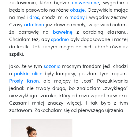
zestawieniu, które będzie
uniwersalne
, wygodne i
będzie pasowało na różne
okazje
.
Oczywiście mając
na myśli
dres
, chodzi mi o
modny
i wygodny zestaw.
Czasy
ortalionu
już dawno mineły, więc wiedziałam,
że postawię na
bawełnę
z odrobiną elastanu.
Chciałam też, aby
spodnie
były dopasowane i raczej
do kostki, tak żebym mogła do nich ubrać również
szpilki.
Jako, że w tym
sezonie
mocnym
trendem
jeśli chodzi
o
polskie ulice
były
lampasy
, poszłam tym tropem.
Prosty fason
,
ale mający to „coś”. Poszukiwania
jednak nie trwały długo, bo znalazłam „zwykłego”
niezwykłego szaraka, który od razu wpadł mi w oko.
Czasami mniej znaczy więcej. I tak było z tym
zestawem
. Zakochałam się od pierwszego ujrzenia.