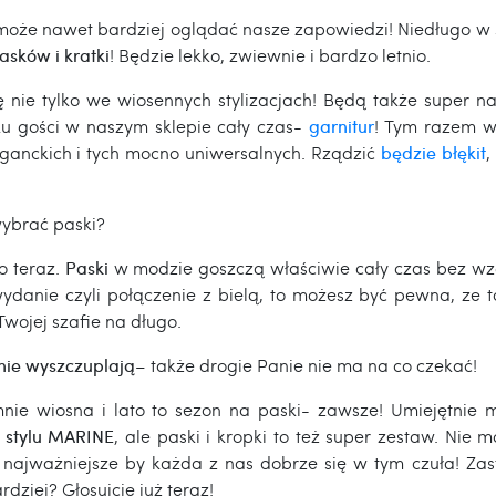
 może nawet bardziej oglądać nasze zapowiedzi! Niedługo w 
asków i kratki
! Będzie lekko, zwiewnie i bardzo letnio.
 nie tylko we wiosennych stylizacjach! Będą także super n
oku gości w naszym sklepie cały czas-
garnitur
! Tym razem w 
eganckich i tych mocno uniwersalnych. Rządzić
będzie błękit
,
wybrać paski?
o teraz.
Paski
w modzie goszczą właściwie cały czas bez wzgl
ydanie czyli połączenie z bielą, to możesz być pewna, ze to
wojej szafie na długo.
nie wyszczuplają
– także drogie Panie nie ma na co czekać!
mnie wiosna i lato to sezon na paski- zawsze! Umiejętnie 
w
stylu MARINE
, ale paski i kropki to też super zestaw. Nie
 najważniejsze by każda z nas dobrze się w tym czuła! Za
ziej? Głosujcie już teraz!