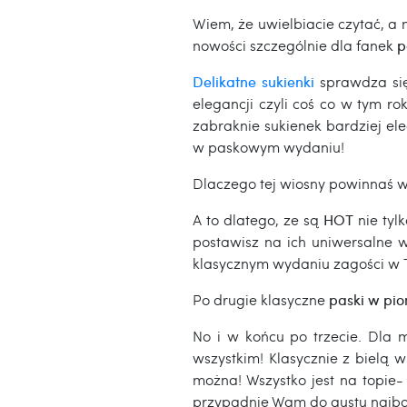
Wiem, że uwielbiacie czytać, a
nowości szczególnie dla fanek
p
Delikatne sukienki
sprawdza się
elegancji czyli coś co w tym r
zabraknie sukienek bardziej el
w paskowym wydaniu!
Dlaczego tej wiosny powinnaś 
A to dlatego, ze są
HOT
nie tylk
postawisz na ich uniwersalne w
klasycznym wydaniu zagości w T
Po drugie klasyczne
paski w pio
No i w końcu po trzecie. Dla 
wszystkim! Klasycznie z bielą 
można! Wszystko jest na topie-
przypadnie Wam do gustu najbard