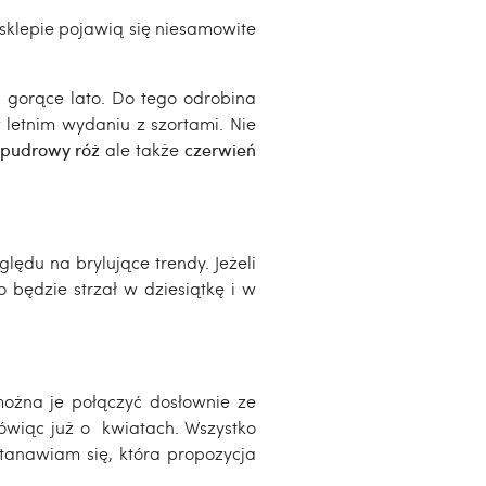
sklepie pojawią się niesamowite
a gorące lato. Do tego odrobina
letnim wydaniu z szortami. Nie
pudrowy róż
ale także
czerwień
ędu na brylujące trendy. Jeżeli
 będzie strzał w dziesiątkę i w
można je połączyć dosłownie ze
 mówiąc już o kwiatach. Wszystko
stanawiam się, która propozycja