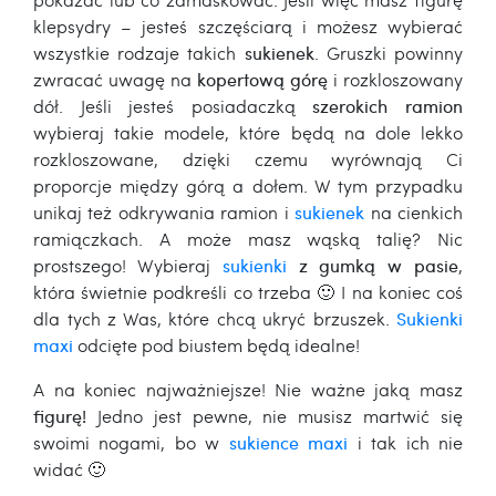
klepsydry – jesteś szczęściarą i możesz wybierać
wszystkie rodzaje takich
sukienek
. Gruszki powinny
zwracać uwagę na
kopertową górę
i rozkloszowany
dół. Jeśli jesteś posiadaczką
szerokich ramion
wybieraj takie modele, które będą na dole lekko
rozkloszowane, dzięki czemu wyrównają Ci
proporcje między górą a dołem. W tym przypadku
unikaj też odkrywania ramion i
sukienek
na cienkich
ramiączkach. A może masz wąską talię? Nic
prostszego! Wybieraj
sukienki
z gumką w pasie
,
która świetnie podkreśli co trzeba 🙂 I na koniec coś
dla tych z Was, które chcą ukryć brzuszek.
Sukienki
maxi
odcięte pod biustem będą idealne!
A na koniec najważniejsze! Nie ważne jaką masz
figurę!
Jedno jest pewne, nie musisz martwić się
swoimi nogami, bo w
sukience maxi
i tak ich nie
widać 🙂