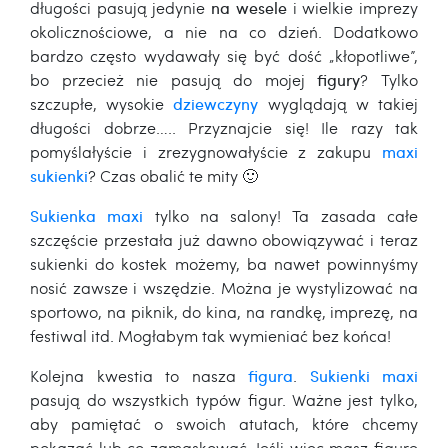
długości pasują jedynie
na wesele
i wielkie imprezy
okolicznościowe, a nie na co dzień. Dodatkowo
bardzo często wydawały się być dość „kłopotliwe”,
bo przecież nie pasują do mojej
figury
? Tylko
szczupłe, wysokie
dziewczyny
wyglądają w takiej
długości dobrze….. Przyznajcie się! Ile razy tak
pomyślałyście i zrezygnowałyście z zakupu
maxi
sukienki
? Czas obalić te mity 🙂
Sukienka maxi
tylko na salony! Ta zasada całe
szczęście przestała już dawno obowiązywać i teraz
sukienki do kostek możemy, ba nawet powinnyśmy
nosić zawsze i wszędzie. Można je wystylizować na
sportowo, na piknik, do kina, na randkę, imprezę, na
festiwal itd. Mogłabym tak wymieniać bez końca!
Kolejna kwestia to nasza
figura
.
Sukienki maxi
pasują do wszystkich typów figur. Ważne jest tylko,
aby pamiętać o swoich atutach, które chcemy
pokazać lub co zamaskować. Jeśli więc masz figurę