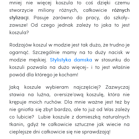
mniej nie więcej koszula to coś dzięki czemu
stworzycie miliony różnych, całkowicie
różnych
stylizacji
. Pasuje zarówno do pracy, do szkoły-
zawsze! Od czego jednak zależy to jaka to jest
koszula?
Rodzajów koszul w modzie jest tak dużo, że trudno je
ogarnąć. Szczególnie mamy na to duży nacisk w
modzie męskiej.
Stylistyka damska
w stosunku do
koszuli pozwala na dużo więcej- i to jest właśnie
powód dla którego je kocham!
Jaką koszule wybieram najczęściej? Zazwyczaj
stawia na luźna, oversize’ową koszulę, która nie
krępuje moich ruchów. Dla mnie ważne jest też by
nie gniotła się zbyt bardzo, ale to już od Was zależy
co lubicie? Lubie koszule z domieszką naturalnych
tkanin, gdyż te całkowicie sztuczne jak wiecie na
cieplejsze dni całkowicie się nie sprawdzają!