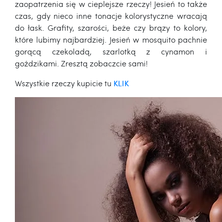
zaopatrzenia się w cieplejsze rzeczy! Jesień to także
czas, gdy nieco inne tonacje kolorystyczne wracają
do łask. Grafity, szarości, beże czy brązy to kolory,
które lubimy najbardziej. Jesień w mosquito pachnie
gorącą czekoladą, szarlotką z cynamon i
goździkami. Zresztą zobaczcie sami!
Wszystkie rzeczy kupicie tu
KLIK