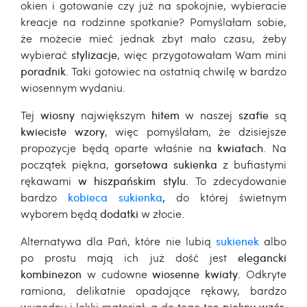
okien i gotowanie czy już na spokojnie, wybieracie
kreacje na rodzinne spotkanie? Pomyślałam sobie,
że możecie mieć jednak zbyt mało czasu, żeby
wybierać
stylizacje
, więc przygotowałam Wam mini
poradnik
. Taki gotowiec na ostatnią chwilę w bardzo
wiosennym wydaniu.
Tej
wiosny
największym
hitem
w naszej
szafie
są
kwieciste wzory
, więc pomyślałam, że dzisiejsze
propozycje będą oparte właśnie na
kwiatach
. Na
początek piękna,
gorsetowa
sukienka
z bufiastymi
rękawami
w hiszpańskim stylu
. To zdecydowanie
bardzo
kobieca sukienka
,
do której świetnym
wyborem będą
dodatki
w złocie.
Alternatywa dla Pań, które nie lubią
sukienek
albo
po prostu mają ich już dość jest
elegancki
kombinezon
w cudowne
wiosenne kwiaty
. Odkryte
ramiona, delikatnie opadające rękawy, bardzo
wygodny i lekki materiał, a do tego ten
piękny wzór
.