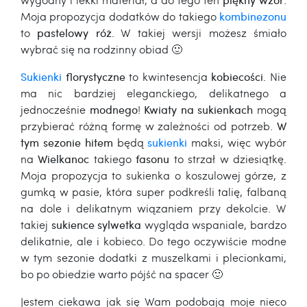
Moja propozycja dodatków do takiego
kombinezonu
to
pastelowy róż
. W takiej wersji możesz śmiało
wybrać się na rodzinny obiad 🙂
Sukienki
florystyczne
to kwintesencja
kobiecości
. Nie
ma nic bardziej eleganckiego, delikatnego a
jednocześnie
modnego
!
Kwiaty na sukienkach
mogą
przybierać różną formę w zależności od potrzeb.
W
tym sezonie hitem
będą
sukienki
maksi, więc wybór
na
Wielkanoc
takiego
fasonu
to strzał w dziesiątkę.
Moja propozycja to sukienka o koszulowej górze, z
gumką w pasie, która super podkreśli talię, falbaną
na dole i delikatnym wiązaniem przy dekolcie. W
takiej
sukience sylwetka
wygląda wspaniale, bardzo
delikatnie, ale i kobieco. Do tego oczywiście modne
w tym sezonie dodatki z muszelkami i plecionkami,
bo po obiedzie warto pójść na spacer 🙂
Jestem ciekawa jak się Wam podobają moje nieco