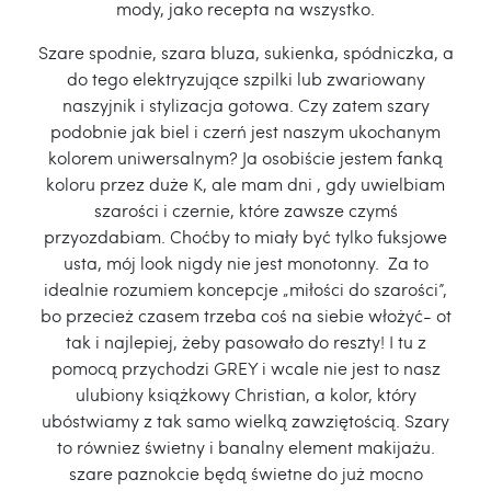
mody, jako recepta na wszystko.
Szare spodnie, szara bluza, sukienka, spódniczka, a
do tego elektryzujące szpilki lub zwariowany
naszyjnik i stylizacja gotowa. Czy zatem szary
podobnie jak biel i czerń jest naszym ukochanym
kolorem uniwersalnym? Ja osobiście jestem fanką
koloru przez duże K, ale mam dni , gdy uwielbiam
szarości i czernie, które zawsze czymś
przyozdabiam. Choćby to miały być tylko fuksjowe
usta, mój look nigdy nie jest monotonny. Za to
idealnie rozumiem koncepcje „miłości do szarości”,
bo przecież czasem trzeba coś na siebie włożyć- ot
tak i najlepiej, żeby pasowało do reszty! I tu z
pomocą przychodzi GREY i wcale nie jest to nasz
ulubiony książkowy Christian, a kolor, który
ubóstwiamy z tak samo wielką zawziętością. Szary
to równiez świetny i banalny element makijażu.
szare paznokcie będą świetne do już mocno