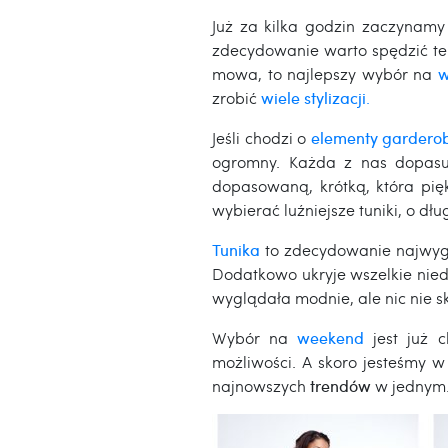
Już za kilka godzin zaczynam
zdecydowanie warto spędzić ten
mowa, to najlepszy wybór na
w
zrobić
wiele stylizacji
.
Jeśli chodzi o
elementy gardero
ogromny. Każda z nas dopasu
dopasowaną, krótką, która pię
wybierać luźniejsze tuniki, o dłu
Tunika
to zdecydowanie najwyg
Dodatkowo ukryje wszelkie nied
wyglądała modnie, ale nic nie s
Wybór na
weekend
jest już 
możliwości. A skoro jesteśmy 
najnowszych
trendów
w jednym.