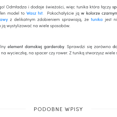
o! Odmładza i dodaje świeżości, więc tunika która łączy
sp
Ten model to
Wasz hit
.
Pokochałyście ją
w kolorze czarny
kawy
z delikatnym zdobieniem sprawiają, że
tunika
jest n
ją wystylizować na wiele sposobów.
alny
element damskiej garderoby
. Sprawdzi się zarówno
do
na wycieczkę, na spacer czy rower. Z tuniką stworzysz wiele
PODOBNE WPISY