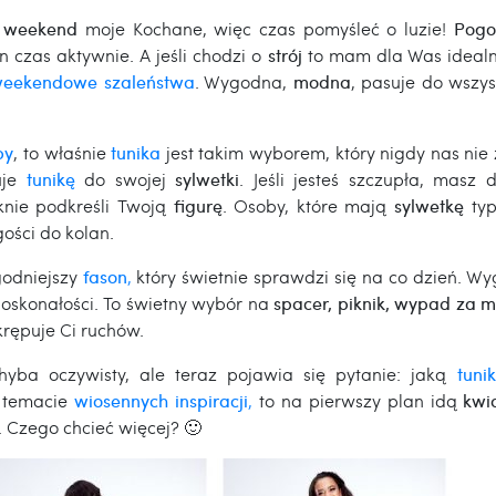
y
weekend
moje Kochane, więc czas pomyśleć o luzie!
Pog
 czas aktywnie. A jeśli chodzi o
strój
to mam dla Was idealn
eekendowe szaleństwa
. Wygodna,
modna
, pasuje do wszy
by
, to właśnie
tunika
jest takim wyborem, który nigdy nas nie
je
tunikę
do swojej
sylwetki
. Jeśli jesteś szczupła, masz 
knie podkreśli Twoją
figurę
. Osoby, które mają
sylwetkę
typ
gości do kolan.
odniejszy
fason
,
który świetnie sprawdzi się na co dzień. W
oskonałości. To świetny wybór na
spacer, piknik, wypad za m
krępuje Ci ruchów.
chyba oczywisty, ale teraz pojawia się pytanie: jaką
tuni
w temacie
wiosennych inspiracji
,
to na pierwszy plan idą
kwi
 Czego chcieć więcej? 🙂