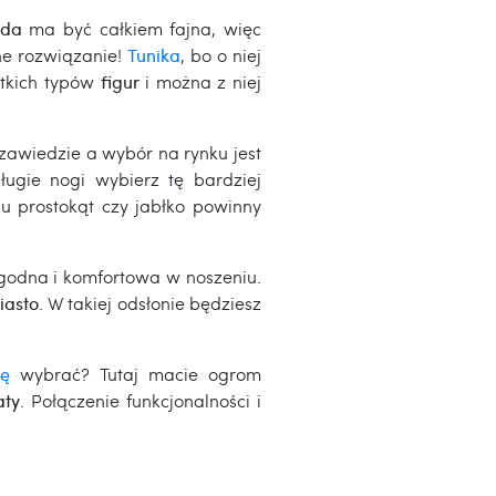
oda
ma być całkiem fajna, więc
e rozwiązanie!
Tunika
, bo o niej
stkich typów
figur
i można z niej
 zawiedzie a wybór na rynku jest
długie nogi wybierz tę bardziej
u prostokąt czy jabłko powinny
ygodna i komfortowa w noszeniu.
iasto
. W takiej odsłonie będziesz
kę
wybrać? Tutaj macie ogrom
aty
. Połączenie funkcjonalności i