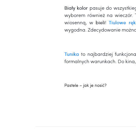
Biały kolor
pasuje do wszystkieg
wyborem również na wieczór. 
wiosenną, w
bieli
!
Tiulowe rę
wygodna. Zdecydowanie można 
Tunika
to najbardziej funkcjon
formalnych warunkach. Do kina, 
Pastele – jak je nosić?
Poprzedni
wpis