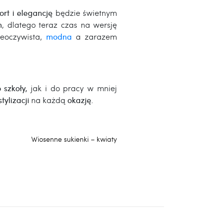
ort i elegancję
będzie świetnym
m
, dlatego teraz czas na wersję
ieoczywista,
modna
a zarazem
 szkoły,
jak i do pracy w mniej
stylizacji
na każdą
okazję
.
Następny
Wiosenne sukienki – kwiaty
wpis