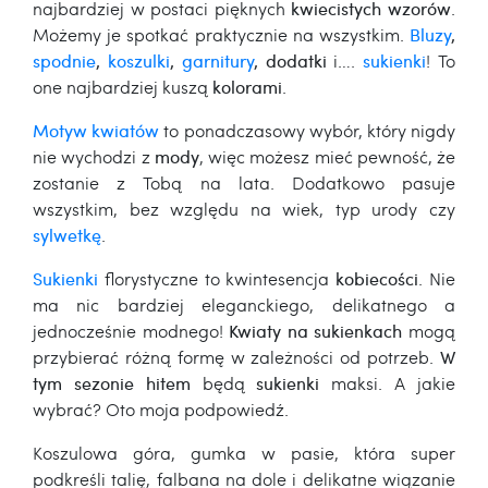
najbardziej w postaci pięknych
kwiecistych wzorów
.
Możemy je spotkać praktycznie na wszystkim.
Bluzy
,
spodnie
,
koszulki
,
garnitury
, dodatki
i….
sukienki
! To
one najbardziej kuszą
kolorami
.
Motyw kwiatów
to ponadczasowy wybór, który nigdy
nie wychodzi z
mody
, więc możesz mieć pewność, że
zostanie z Tobą na lata. Dodatkowo pasuje
wszystkim, bez względu na wiek, typ urody czy
sylwetkę
.
Sukienki
florystyczne to kwintesencja
kobiecości
. Nie
ma nic bardziej eleganckiego, delikatnego a
jednocześnie modnego!
Kwiaty na sukienkach
mogą
przybierać różną formę w zależności od potrzeb.
W
tym sezonie hitem
będą
sukienki
maksi. A jakie
wybrać? Oto moja podpowiedź.
Koszulowa góra, gumka w pasie, która super
podkreśli talię, falbana na dole i delikatne wiązanie